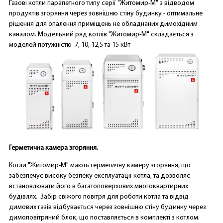
Газові котли парапетного типу серії "Житомир-М" з відводом
продуктів згоряння через зовнішню стіну будинку - оптимальне
рішення для опалення приміщень не обладнаних димохідним
каналом. Модельний ряд котлів "Житомир-М" складається з
моделей потужністю 7, 10, 12,5 та 15 кВт
Герметична камера згоряння.
Котли "Житомир-М" мають герметичну камеру згоряння, що
забезпечує високу безпеку експлуатації котла, та дозволяє
встановлювати його в багатоповерхових многоквартирних
будівлях. Забір свіжого повітря для роботи котла та відвід
димових газів відбувається через зовнішню стіну будинку через
димоповітряний блок, що поставляється в комплекті з котлом.