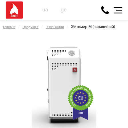
ua
ge
Житомир-М (парапетний)
Головна
Продукція
Газові котли