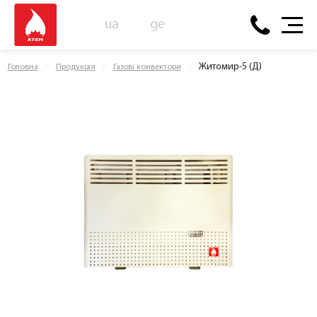
ua
ge
Житомир-5 (Д)
Головна
Продукція
Газові конвектори