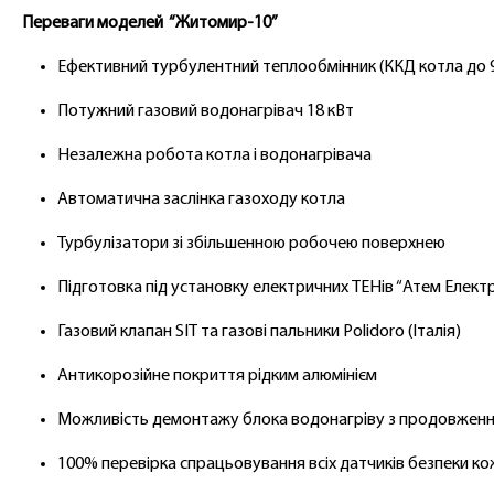
Переваги моделей “Житомир-10”
Ефективний турбулентний теплообмінник (ККД котла до 
Потужний газовий водонагрівач 18 кВт
Незалежна робота котла і водонагрівача
Автоматична заслінка газоходу котла
Турбулізатори зі збільшенною робочею поверхнею
Підготовка під установку електричних ТЕНів “Атем Електр
Газовий клапан
SIT
та г
азові пальники
Polidoro
(Італія)
Антикорозійне покриття рідким алюмінієм
Можливість демонтажу блока водонагріву з продовженн
100% перевірка спрацьовування всіх датчиків безпеки к