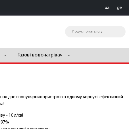
ua
ge
Газові водонагрівачі
ння двох популярних пристроїв в одному корпусі: ефективний
ка!
у - 10 л/хв!
о 97%