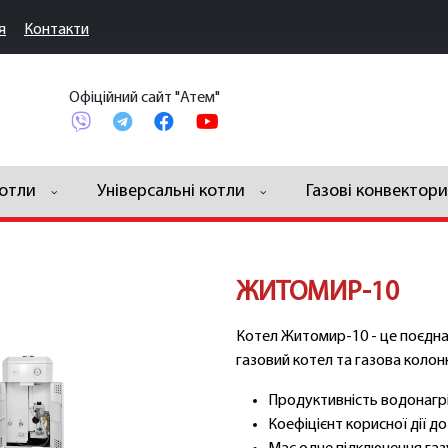
я
Контакти
Офіційний сайт "Атем"
котли
Універсальні котли
Газові конвектори
ЖИТОМИР-10
Котел Житомир-10 - це поєдна
газовий котел та газова колон
Продуктивність водонагрів
Коефіцієнт корисної дії д