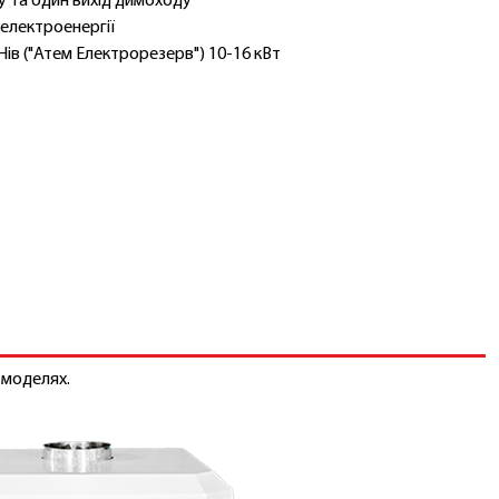
у та один вихід димоходу
електроенергії
ів ("Атем Електрорезерв") 10-16 кВт
 моделях.