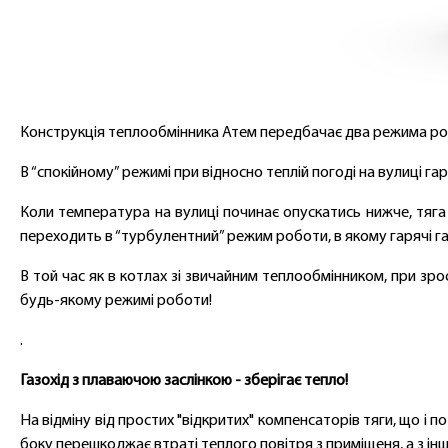
Конструкція теплообмінника Атем передбачає два режима роб
В “спокійному” режимі при відносно теплій погоді на вулиці г
Коли температура на вулиці починає опускатись нижче, тяга
переходить в “турбулентний” режим роботи, в якому гарячі г
В той час як в котлах зі звичайним теплообмінником, при з
будь-якому режимі роботи!
.
Газохід з плаваючою заслінкою - зберігає тепло!
На відміну від простих "відкритих" компенсаторів тяги, що і
боку перешкоджає втраті теплого повітря з приміщеня, а з ін