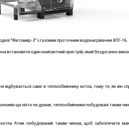
оделі "Житомир-3" з газовим проточним водонагрівачем ВПГ-16.
на встановити один компактний пристрій, який бездоганно виконує
я відбувається саме в теплообміннику котла, тому те, як він сп
 економію ще ніхто не думав, теплообмінники побудовані таким чи
нник котла Атем побудований таким чином, щоб забезпечити м