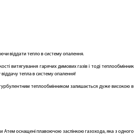
аючи віддати тепло в систему опалення.
сті витягування гарячих димових газів і тоді теплообмінник
віддачу тепла в систему опалення!
 з турбулентним теплообмінником залишається дуже високою в
тли Атем оснащені плавоючою заслінкою газохода, яка з одного