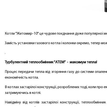
Котли "Житомир-10" це чудове поєднання дуже популярної м
Замість установки газового котла і колонки окремо, тепер мож
.
Турбулентний теплообмінник “АТЕМ” - максимум тепла!
Процес передачи тепла від згоряння газу до системи опаленн
економічність котла.
В котлах застарілої конструкції, розроблених тоді, коли про
затримуючись в котлі.
Навідміну від котлів застарілої конструкції, теплообмі