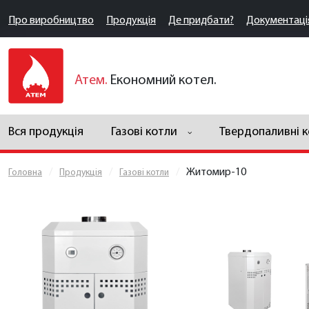
Про виробництво
Продукція
Де придбати?
Документаці
Атем.
Економний котел.
Вся продукція
Газові котли
Твердопаливні 
Житомир-10
Головна
Продукція
Газові котли