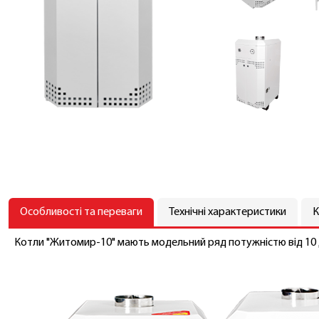
Особливості та переваги
Технічні характеристики
К
Котли "Житомир-10" мають модельний ряд потужністю від 10 д