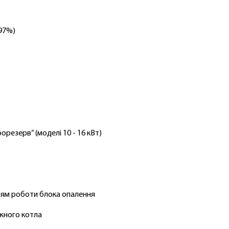
97%)
орезерв” (моделі 10 - 16 кВт)
ям роботи блока опалення
ожного котла