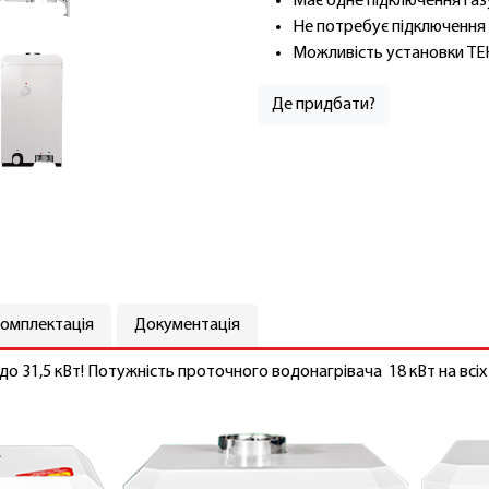
Має одне підключення газ
Не потребує підключення 
Можливість установки ТЕН
Де придбати?
омплектація
Документація
о 31,5 кВт! Потужність проточного водонагрівача 18 кВт на всіх