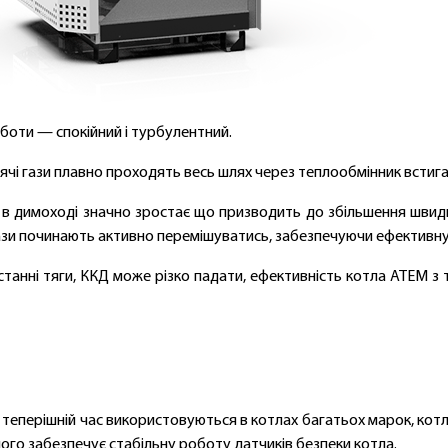
оти — спокійний і турбулентний.
арячі гази плавно проходять весь шлях через теплообмінник встиг
 в димоході значно зростає що призводить до збільшення швидко
ази починають активно перемішуватись, забезпечуючи ефективну 
ростанні тяги, ККД може різко падати, ефективність котла АТЕМ
 по теперішній час використовуються в котлах багатьох марок, ко
шого забезпечує стабільну роботу датчиків безпеки котла.