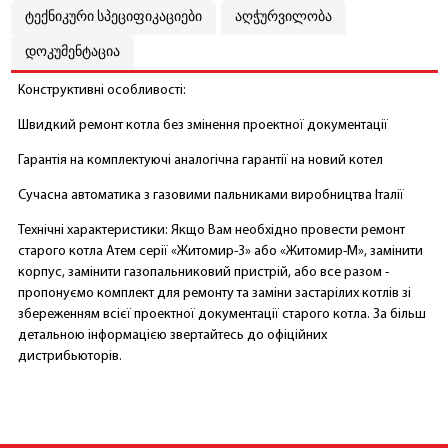
ტექნიკური სპეციფიკაციები
აღჭურვილობა
დოკუმენტაცია
Конструктивні особливості:
Швидкий ремонт котла без змінення проектної документації
Гарантія на комплектуючі аналогічна гарантії на новий котел
Сучасна автоматика з газовими пальниками виробництва Італії
Технічні характеристики: Якщо Вам необхідно провести ремонт
старого котла Атем серії «Житомир-3» або «Житомир-М», замінити
корпус, замінити газопальниковий пристрій, або все разом -
пропонуємо комплект для ремонту та заміни застарілих котлів зі
збереженням всієї проектної документації старого котла. За більш
детальною інформацією звертайтесь до офіційних
дистрибьюторів.