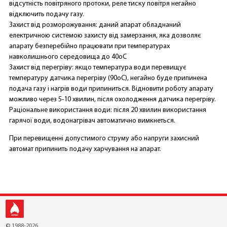
відсутність повітряного протоки, реле тиску повітря негайно
відключить подачу газу.
Захист від розморожування: даний апарат обладнаний
електричною системою захисту від замерзання, яка дозволяє
апарату безперебійно працювати при температурах
навколишнього середовища до 40оС
Захист від перегріву: якщо температура води перевищує
температуру датчика перегріву (90оС), негайно буде припинена
подача газу і нагрів води припиниться. Відновити роботу апарату
можливо через 5-10 хвилин, після охолодження датчика перегріву.
Раціональне використання води: після 20 хвилин використання
гарячої води, водонагрівач автоматично вимкнеться.
При перевищенні допустимого струму або напруги захисний
автомат припинить подачу харчування на апарат.
© 1988-2026