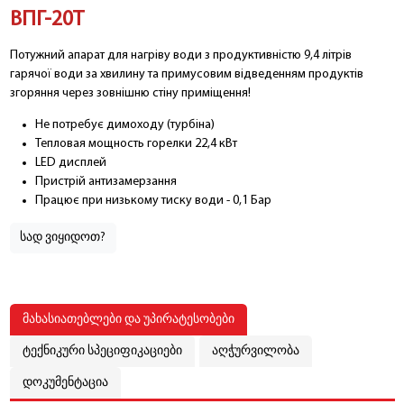
ВПГ-20Т
Потужний апарат для нагріву води з продуктивністю 9,4 літрів
гарячої води за хвилину та примусовим відведенням продуктів
згоряння через зовнішню стіну приміщення!
Не потребує димоходу (турбіна)
Тепловая мощность горелки 22,4 кВт
LED дисплей
Пристрій антизамерзання
Працює при низькому тиску води - 0,1 Бар
სად ვიყიდოთ?
მახასიათებლები და უპირატესობები
ტექნიკური სპეციფიკაციები
აღჭურვილობა
დოკუმენტაცია