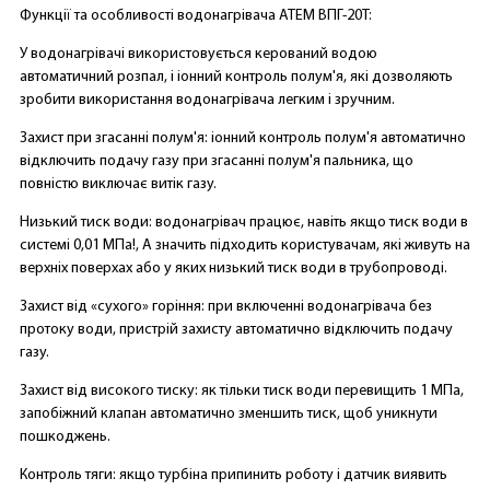
Функції та особливості водонагрівача АТЕМ ВПГ-20Т:
У водонагрівачі використовується керований водою
автоматичний розпал, і іонний контроль полум'я, які дозволяють
зробити використання водонагрівача легким і зручним.
Захист при згасанні полум'я: іонний контроль полум'я автоматично
відключить подачу газу при згасанні полум'я пальника, що
повністю виключає витік газу.
Низький тиск води: водонагрівач працює, навіть якщо тиск води в
системі 0,01 МПа!, А значить підходить користувачам, які живуть на
верхніх поверхах або у яких низький тиск води в трубопроводі.
Захист від «сухого» горіння: при включенні водонагрівача без
протоку води, пристрій захисту автоматично відключить подачу
газу.
Захист від високого тиску: як тільки тиск води перевищить 1 МПа,
запобіжний клапан автоматично зменшить тиск, щоб уникнути
пошкоджень.
Контроль тяги: якщо турбіна припинить роботу і датчик виявить